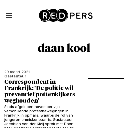
Skip and go to content
Directly to navigation
daan kool
29 maart 2021
Gastauteur
Correspondent in
Frankrijk: ‘De politie wil
preventief pottenkijkers
weghouden’
Sinds afgelopen november zijn
verschillende protestbewegingen in
Frankrijk in opmars, waarbij de rol van
jongeren onmiskenbaar is. Gastauteur
Jacobien van der Kleij sprak met Daan