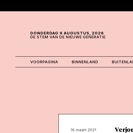
Skip and go to content
Directly to navigation
DONDERDAG 6 AUGUSTUS, 2026
DE STEM VAN DE NIEUWE GENERATIE
VOORPAGINA
BINNENLAND
BUITENL
Verjon
16 maart 2021