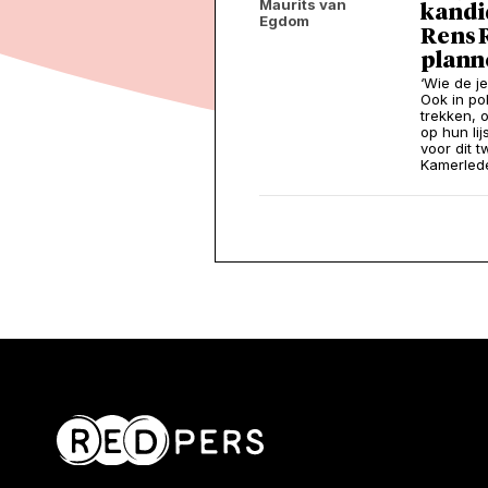
Maurits van
kandi
Egdom
Rens 
plann
‘Wie de j
Ook in po
trekken, 
op hun lij
voor dit 
Kamerleden