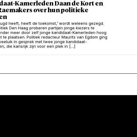
daat-Kamerleden Daan de Kort en
Raemakers over hun politieke
en
eugd heeft, heeft de toekomst,’ wordt weleens gezegd.
litiek Den Haag proberen partijen jonge kiezers te
onder meer door zelf jonge kandidaat-Kamerleden hoog
st te plaatsen. Politiek redacteur Maurits van Egdom ging
tweeluik in gesprek met twee jonge kandidaat-
, die kansrijk zijn voor een plek in […]