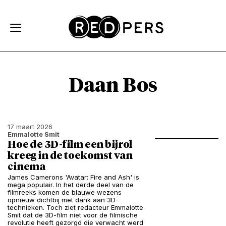
Skip and go to content
Directly to navigation
Daan Bos
17 maart 2026
Emmalotte Smit
Hoe de 3D-film een bijrol
kreeg in de toekomst van
cinema
James Camerons 'Avatar: Fire and Ash' is
mega populair. In het derde deel van de
filmreeks komen de blauwe wezens
opnieuw dichtbij met dank aan 3D-
technieken. Toch ziet redacteur Emmalotte
Smit dat de 3D-film niet voor de filmische
revolutie heeft gezorgd die verwacht werd