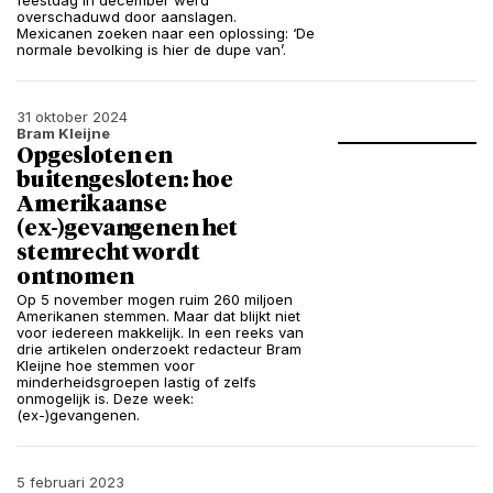
feestdag in december werd
overschaduwd door aanslagen.
Mexicanen zoeken naar een oplossing: ‘De
normale bevolking is hier de dupe van’.
31 oktober 2024
Bram Kleijne
Opgesloten en
buitengesloten: hoe
Amerikaanse
(ex-)gevangenen het
stemrecht wordt
ontnomen
Op 5 november mogen ruim 260 miljoen
Amerikanen stemmen. Maar dat blijkt niet
voor iedereen makkelijk. In een reeks van
drie artikelen onderzoekt redacteur Bram
Kleijne hoe stemmen voor
minderheidsgroepen lastig of zelfs
onmogelijk is. Deze week:
(ex-)gevangenen.
5 februari 2023