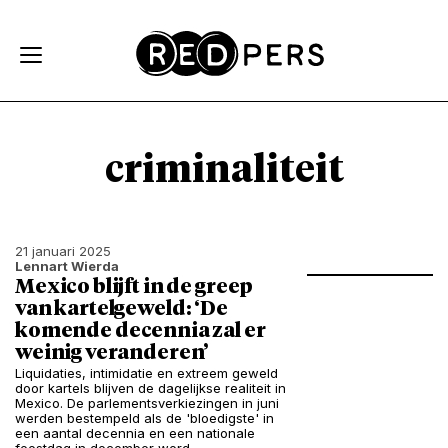
Skip and go to content
Directly to navigation
criminaliteit
21 januari 2025
Lennart Wierda
Mexico blijft in de greep
van kartelgeweld: ‘De
komende decennia zal er
weinig veranderen’
Liquidaties, intimidatie en extreem geweld
door kartels blijven de dagelijkse realiteit in
Mexico. De parlementsverkiezingen in juni
werden bestempeld als de 'bloedigste' in
een aantal decennia en een nationale