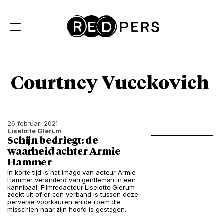
Skip and go to content
Directly to navigation
Courtney Vucekovich
26 februari 2021
Liselotte Glerum
Schijn bedriegt: de
waarheid achter Armie
Hammer
In korte tijd is het imago van acteur Armie
Hammer veranderd van gentleman in een
kannibaal. Filmredacteur Liselotte Glerum
zoekt uit of er een verband is tussen deze
perverse voorkeuren en de roem die
misschien naar zijn hoofd is gestegen.