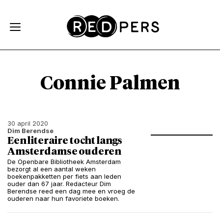
Skip and go to content
Directly to navigation
Connie Palmen
30 april 2020
Dim Berendse
Een literaire tocht langs
Amsterdamse ouderen
De Openbare Bibliotheek Amsterdam
bezorgt al een aantal weken
boekenpakketten per fiets aan leden
ouder dan 67 jaar. Redacteur Dim
Berendse reed een dag mee en vroeg de
ouderen naar hun favoriete boeken.