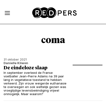
Skip and go to content
Directly to navigation
coma
31 oktober 2021
Danielle Kliwon
De eindeloze slaap
In september overleed de Franse
voetballer Jean-Pierre Adams na 39 jaar
lang in vegetatieve toestand te hebben
verkeerd. Zijn vrouw weigerde euthanasie
te overwegen en ook wettelijk gezien was
vroegtijdige levensbeëindiging vrijwel
onmogelijk. Maar waarom?