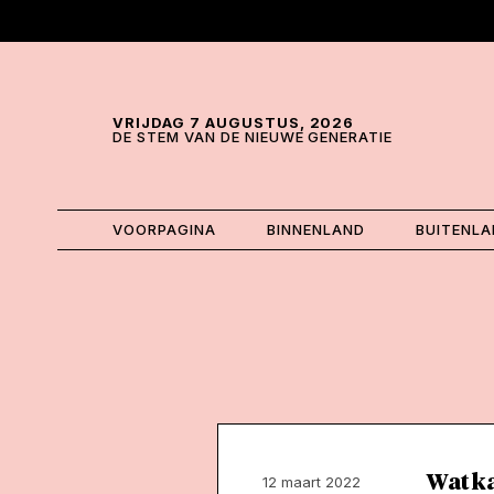
Skip and go to content
Directly to navigation
VRIJDAG 7 AUGUSTUS, 2026
DE STEM VAN DE NIEUWE GENERATIE
VOORPAGINA
BINNENLAND
BUITENL
Wat k
12 maart 2022