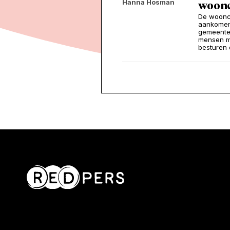
Hanna Hosman
woonc
De wooncri
aankomen
gemeente 
mensen me
besturen 