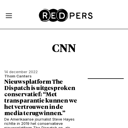
Skip and go to content
Directly to navigation
CNN
14 december 2022
Thom Canters
Nieuwsplatform The
Dispatch is uitgesproken
conservatief: “Met
transparantie kunnen we
het vertrouwen in de
media terugwinnen.”
De Amerikaanse journalist Steve Hayes
richtte in 2019 het conservatieve
nieuwsplatform The Dispatch op, als