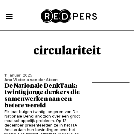
Skip and go to content
Directly to navigation
circulariteit
11 januari 2025
Ana Victoria van der Steen
De Nationale DenkTank:
twintig jonge denkers die
samenwerken aan een
betere wereld
Elk jaar buigen twintig jongeren van De
Nationale DenkTank zich over een groot
maatschappelijk probleem. Op 12
december presenteerden ze in het ITA
Amsterdam hun bevindingen over het