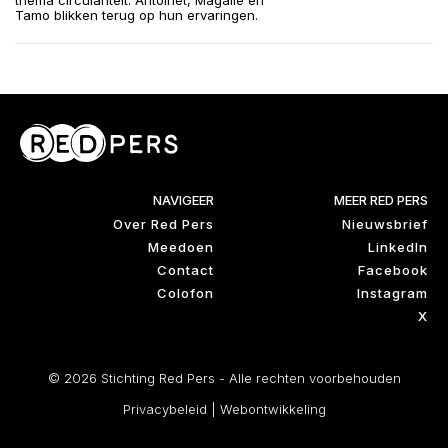
thema circulariteit. Antoinet, Magalie en
Tamo blikken terug op hun ervaringen.
NAVIGEER
MEER RED PERS
Over Red Pers
Nieuwsbrief
Meedoen
LinkedIn
Contact
Facebook
Colofon
Instagram
X
© 2026 Stichting Red Pers - Alle rechten voorbehouden
Privacybeleid
|
Webontwikkeling