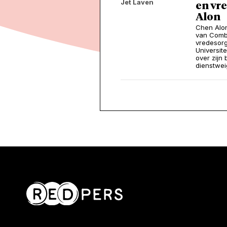
Jet Laven
en vre
Alon
Chen Alon
van Comba
vredesorg
Universit
over zijn 
dienstwei