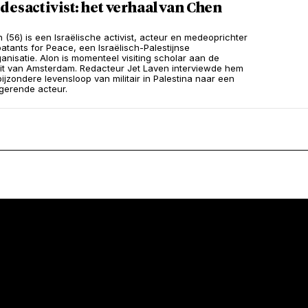
desactivist: het verhaal van Chen
 (56) is een Israëlische activist, acteur en medeoprichter
tants for Peace, een Israëlisch-Palestijnse
anisatie. Alon is momenteel visiting scholar aan de
eit van Amsterdam. Redacteur Jet Laven interviewde hem
bijzondere levensloop van militair in Palestina naar een
gerende acteur.