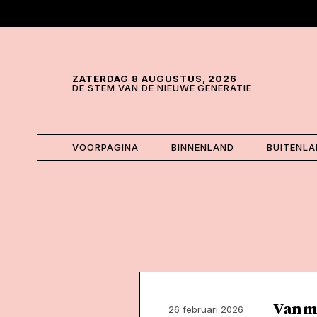
Skip and go to content
Directly to navigation
ZATERDAG 8 AUGUSTUS, 2026
DE STEM VAN DE NIEUWE GENERATIE
VOORPAGINA
BINNENLAND
BUITENL
Van mi
26 februari 2026