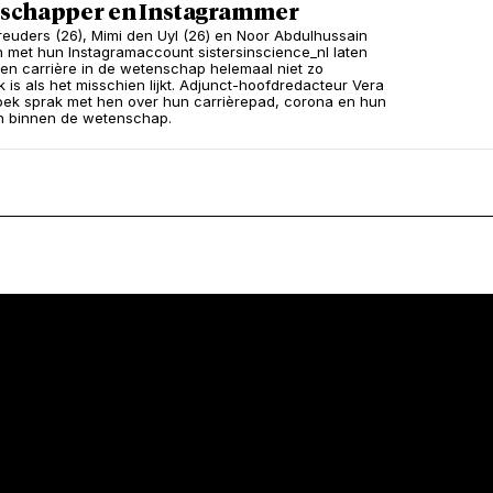
schapper en Instagrammer
reuders (26), Mimi den Uyl (26) en Noor Abdulhussain
en met hun Instagramaccount sistersinscience_nl laten
een carrière in de wetenschap helemaal niet zo
k is als het misschien lijkt. Adjunct-hoofdredacteur Vera
ek sprak met hen over hun carrièrepad, corona en hun
n binnen de wetenschap.