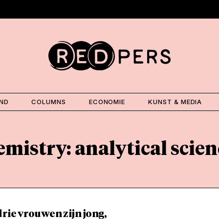
AND
COLUMNS
ECONOMIE
KUNST & MEDIA
emistry: analytical scien
rie vrouwen zijn jong,