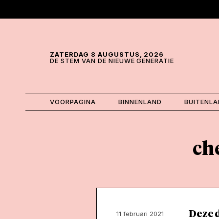
Skip and go to content
Directly to navigation
ZATERDAG 8 AUGUSTUS, 2026
DE STEM VAN DE NIEUWE GENERATIE
VOORPAGINA
BINNENLAND
BUITENL
ch
Deze d
11 februari 2021