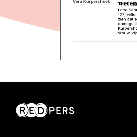
Vera Kurpershoek
weten
Lotte Sch
(27) will
zien dat 
onmogelij
Kurpersho
vrouw-zij