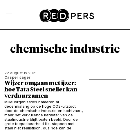
Skip and go to content
Directly to navigation
chemische industrie
22 augustus 2021
Casper Jager
Wijzer omgaan met ijzer:
hoe Tata Steel sneller kan
verduurzamen
Milieuorganisaties hameren al
decennialang op de hoge CO2-uitstoot
door de chemische industrie en luchtvaart,
maar het vervuilende karakter van de
staalindustrie blijft buiten beeld. Door de
grote toepasbaarheid lijkt stoppen met
staal niet realistisch, dus hoe kan de