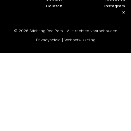
Colofon
Instagram
X
© 2026 Stichting Red Pers - Alle rechten voorbehouden
Privacybeleid
|
Webontwikkeling