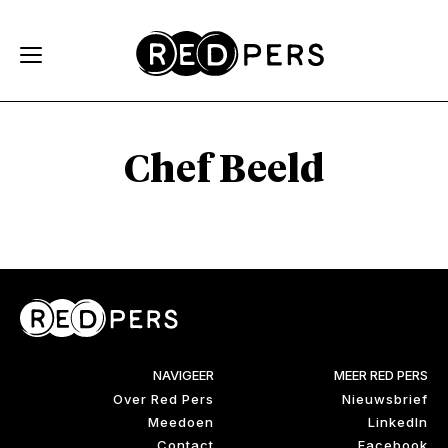
Skip and go to content
Directly to navigation
Chef Beeld
NAVIGEER
MEER RED PERS
Over Red Pers
Nieuwsbrief
Meedoen
LinkedIn
Contact
Facebook