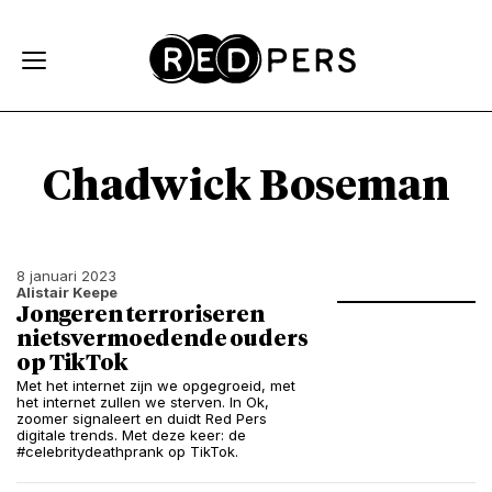
Skip and go to content
Directly to navigation
Chadwick Boseman
8 januari 2023
Alistair Keepe
Jongeren terroriseren
nietsvermoedende ouders
op TikTok
Met het internet zijn we opgegroeid, met
het internet zullen we sterven. In Ok,
zoomer signaleert en duidt Red Pers
digitale trends. Met deze keer: de
#celebritydeathprank op TikTok.