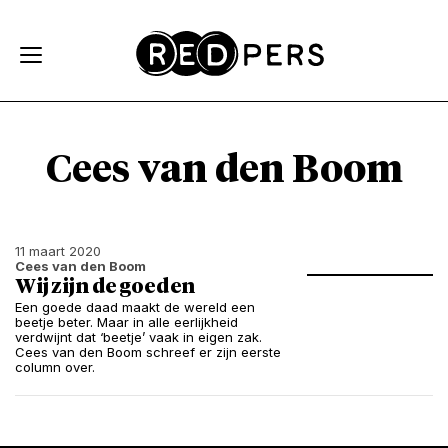
Skip and go to content
Directly to navigation
Cees van den Boom
11 maart 2020
Cees van den Boom
Wij zijn de goeden
Een goede daad maakt de wereld een
beetje beter. Maar in alle eerlijkheid
verdwijnt dat ‘beetje’ vaak in eigen zak.
Cees van den Boom schreef er zijn eerste
column over.