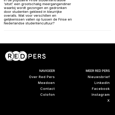
in de popualire Finse studententraditie
‘sitsit’: een grootschalig meergangendiner
waarbij wordt gezongen en gedronken
door studenten gekleed in kleurrijke
overalls. Wat voor verschillen en
gelijkenissen vallen op tussen de Finse en
Nederlandse studentencultuur?
NAVIGEER
MEER RED PERS
Over Red Pers
Nieuwsbrief
Meedoen
LinkedIn
Contact
Facebook
Colofon
Instagram
X