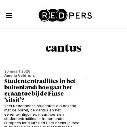
Skip and go to content
Directly to navigation
cantus
20 maart 2026
Amelia Veldhuis
Studententradities in het
buitenland: hoe gaat het
eraan toe bij de Finse
‘sitsit’?
Veel Nederlandse studenten zijn bekend
met de borrel, de cantus en het
eenentwintigdiner, maar hoe zien
studententradities er in een ander
Europees land uit? Red Pers neemt je mee