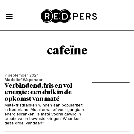
Skip and go to content
Directly to navigation
cafeïne
7 september 2024
Madelief Wapenaar
Verbindend, fris en vol
energie: een duik in de
opkomst van maté
Maté-frisdranken winnen aan populariteit
in Nederland. Als alternatief voor gangbare
energiedranken, is maté vooral gewild in
creatieve en bewuste kringen. Waar komt
deze groei vandaan?