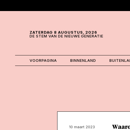
Skip and go to content
Directly to navigation
ZATERDAG 8 AUGUSTUS, 2026
DE STEM VAN DE NIEUWE GENERATIE
VOORPAGINA
BINNENLAND
BUITENL
Waaro
10 maart 2023