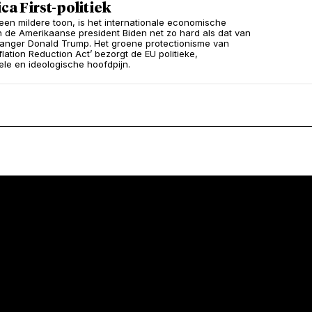
a First-politiek
en mildere toon, is het internationale economische
n de Amerikaanse president Biden net zo hard als dat van
ganger Donald Trump. Het groene protectionisme van
flation Reduction Act’ bezorgt de EU politieke,
nele en ideologische hoofdpijn.