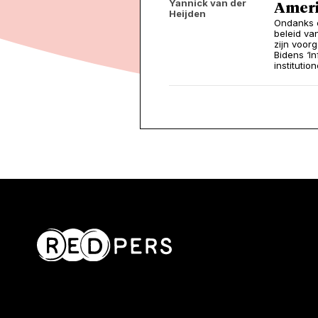
Yannick van der
Americ
Heijden
Ondanks e
beleid va
zijn voor
Bidens ‘In
institutio