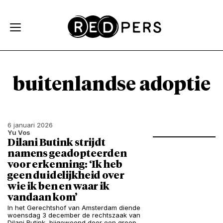
Skip and go to content
Directly to navigation
buitenlandse adoptie
6 januari 2026
Yu Vos
Dilani Butink strijdt
namens geadopteerden
voor erkenning: ‘Ik heb
geen duidelijkheid over
wie ik ben en waar ik
vandaan kom’
In het Gerechtshof van Amsterdam diende
woensdag 3 december de rechtszaak van
Dilani Butink, bijgewoond door een groep