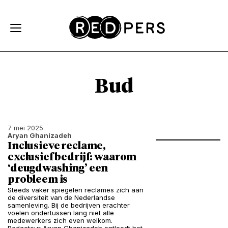
Skip and go to content
Directly to navigation
Bud
7 mei 2025
Aryan Ghanizadeh
Inclusieve reclame,
exclusief bedrijf: waarom
‘deugdwashing’ een
probleem is
Steeds vaker spiegelen reclames zich aan
de diversiteit van de Nederlandse
samenleving. Bij de bedrijven erachter
voelen ondertussen lang niet alle
medewerkers zich even welkom.