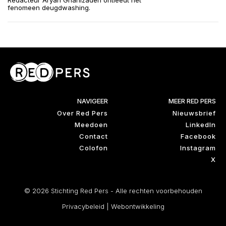
Redacteur Aryan Ghanizadeh ontleedt het
fenomeen deugdwashing.
NAVIGEER
MEER RED PERS
Over Red Pers
Nieuwsbrief
Meedoen
LinkedIn
Contact
Facebook
Colofon
Instagram
X
© 2026 Stichting Red Pers - Alle rechten voorbehouden
Privacybeleid
|
Webontwikkeling