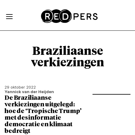
Skip and go to content
Directly to navigation
Braziliaanse
verkiezingen
29 oktober 2022
Yannick van der Heijden
De Braziliaanse
verkiezingen uitgelegd:
hoe de ‘Tropische Trump’
met desinformatie
democratie en klimaat
bedreigt