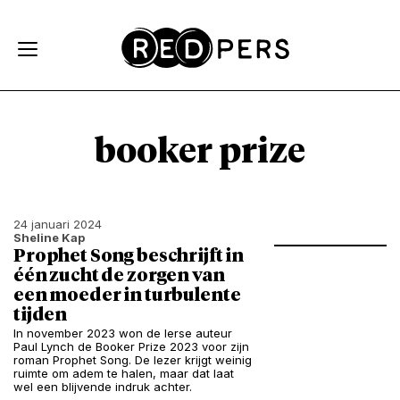
Skip and go to content
Directly to navigation
booker prize
24 januari 2024
Sheline Kap
Prophet Song beschrijft in
één zucht de zorgen van
een moeder in turbulente
tijden
In november 2023 won de Ierse auteur
Paul Lynch de Booker Prize 2023 voor zijn
roman Prophet Song. De lezer krijgt weinig
ruimte om adem te halen, maar dat laat
wel een blijvende indruk achter.