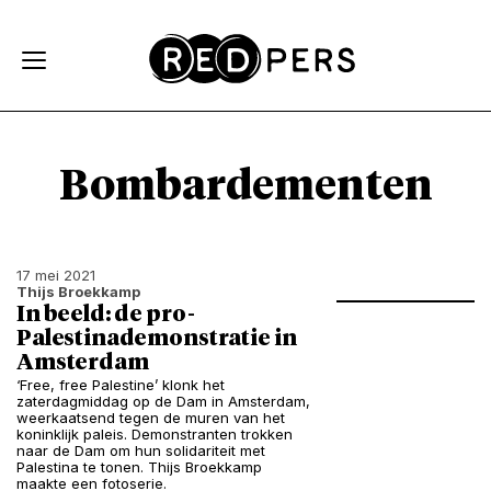
Skip and go to content
Directly to navigation
Bombardementen
17 mei 2021
Thijs Broekkamp
In beeld: de pro-
Palestinademonstratie in
Amsterdam
‘Free, free Palestine’ klonk het
zaterdagmiddag op de Dam in Amsterdam,
weerkaatsend tegen de muren van het
koninklijk paleis. Demonstranten trokken
naar de Dam om hun solidariteit met
Palestina te tonen. Thijs Broekkamp
maakte een fotoserie.