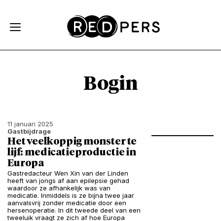
Skip and go to content
Directly to navigation
Bogin
11 januari 2025
Gastbijdrage
Het veelkoppig monster te
lijf: medicatieproductie in
Europa
Gastredacteur Wen Xin van der Linden
heeft van jongs af aan epilepsie gehad
waardoor ze afhankelijk was van
medicatie. Inmiddels is ze bijna twee jaar
aanvalsvrij zonder medicatie door een
hersenoperatie. In dit tweede deel van een
tweeluik vraagt ze zich af hoe Europa