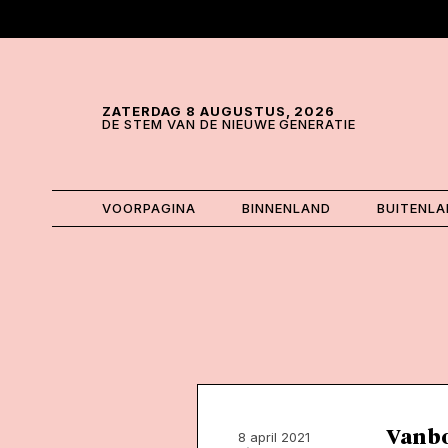
Skip and go to content
Directly to navigation
ZATERDAG 8 AUGUSTUS, 2026
DE STEM VAN DE NIEUWE GENERATIE
VOORPAGINA
BINNENLAND
BUITENL
Van b
8 april 2021