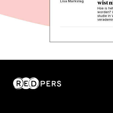
Lisa Markslag
wist n
Hoe is he
worden? L
studie in
verademi