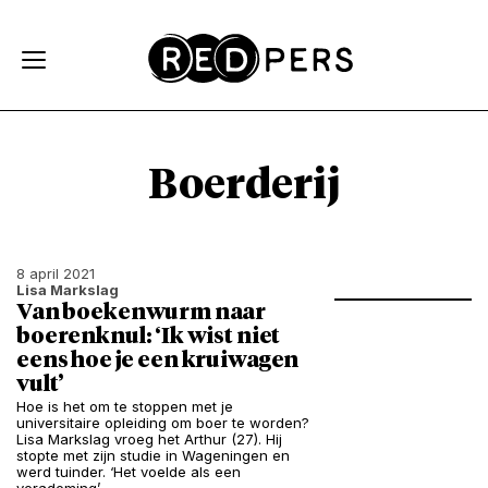
Skip and go to content
Directly to navigation
Boerderij
8 april 2021
Lisa Markslag
Van boekenwurm naar
boerenknul: ‘Ik wist niet
eens hoe je een kruiwagen
vult’
Hoe is het om te stoppen met je
universitaire opleiding om boer te worden?
Lisa Markslag vroeg het Arthur (27). Hij
stopte met zijn studie in Wageningen en
werd tuinder. ‘Het voelde als een