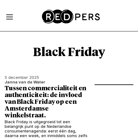
Skip and go to content
Directly to navigation
Black Friday
5 december 2025
Janna van de Water
Tussen commercialiteit en
authenticiteit: de invloed
van Black Friday op een
Amsterdamse
winkelstraat.
Black Friday is uitgegroeid tot een
belangrijk punt op de Nederlandse
consumentenagenda: eerst één dag,
daarna een week, en inmiddels soms zelfs