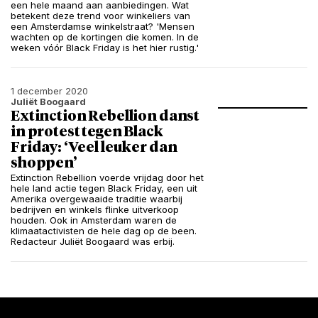
een hele maand aan aanbiedingen. Wat
betekent deze trend voor winkeliers van
een Amsterdamse winkelstraat? 'Mensen
wachten op de kortingen die komen. In de
weken vóór Black Friday is het hier rustig.'
1 december 2020
Juliët Boogaard
Extinction Rebellion danst
in protest tegen Black
Friday: ‘Veel leuker dan
shoppen’
Extinction Rebellion voerde vrijdag door het
hele land actie tegen Black Friday, een uit
Amerika overgewaaide traditie waarbij
bedrijven en winkels flinke uitverkoop
houden. Ook in Amsterdam waren de
klimaatactivisten de hele dag op de been.
Redacteur Juliët Boogaard was erbij.