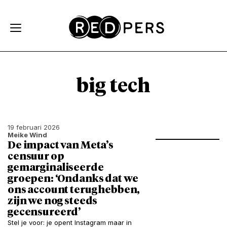
Skip and go to content
Directly to navigation
big tech
19 februari 2026
Meike Wind
De impact van Meta’s
censuur op
gemarginaliseerde
groepen: ‘Ondanks dat we
ons account terug hebben,
zijn we nog steeds
gecensureerd’
Stel je voor: je opent Instagram maar in