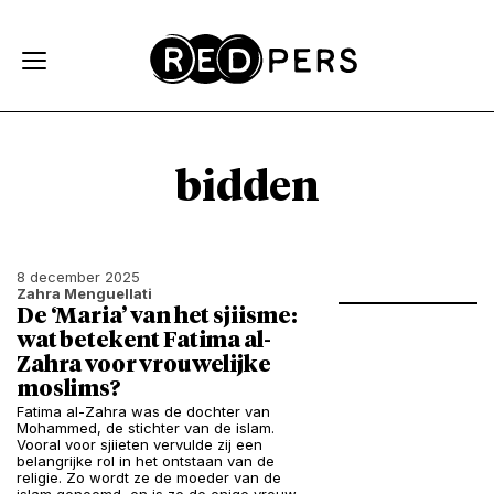
Skip and go to content
Directly to navigation
bidden
8 december 2025
Zahra Menguellati
De ‘Maria’ van het sjiisme:
wat betekent Fatima al-
Zahra voor vrouwelijke
moslims?
Fatima al-Zahra was de dochter van
Mohammed, de stichter van de islam.
Vooral voor sjiieten vervulde zij een
belangrijke rol in het ontstaan van de
religie. Zo wordt ze de moeder van de