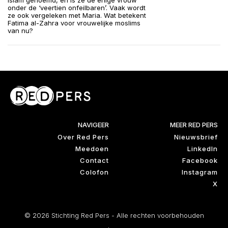
islam genoemd, en is ze de enige vrouw
onder de ‘veertien onfeilbaren’. Vaak wordt
ze ook vergeleken met Maria. Wat betekent
Fatima al-Zahra voor vrouwelijke moslims
van nu?
NAVIGEER
MEER RED PERS
Over Red Pers
Nieuwsbrief
Meedoen
LinkedIn
Contact
Facebook
Colofon
Instagram
X
© 2026 Stichting Red Pers - Alle rechten voorbehouden