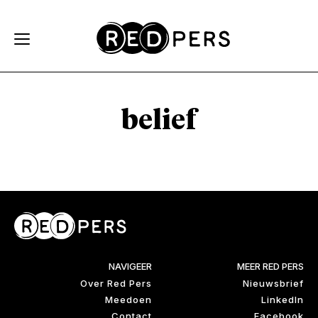
Skip and go to content
Directly to navigation
belief
NAVIGEER
MEER RED PERS
Over Red Pers
Nieuwsbrief
Meedoen
LinkedIn
Contact
Facebook