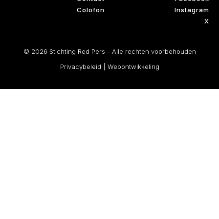
Colofon
Instagram
X
© 2026 Stichting Red Pers - Alle rechten voorbehouden
Privacybeleid
|
Webontwikkeling