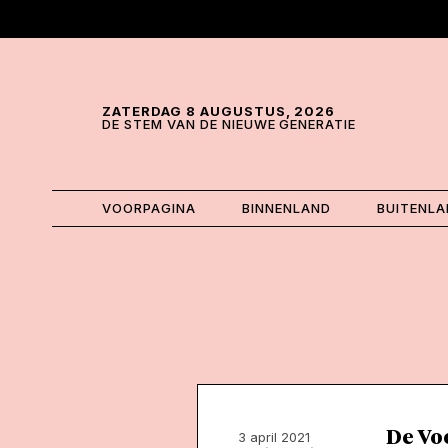
Skip and go to content
Directly to navigation
ZATERDAG 8 AUGUSTUS, 2026
DE STEM VAN DE NIEUWE GENERATIE
VOORPAGINA
BINNENLAND
BUITENL
De Voo
3 april 2021