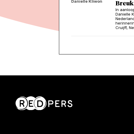
Danielle Kliwon
Breuk
In aanloo
Danielle K
Nederlands
herinneri
Cruijff, 