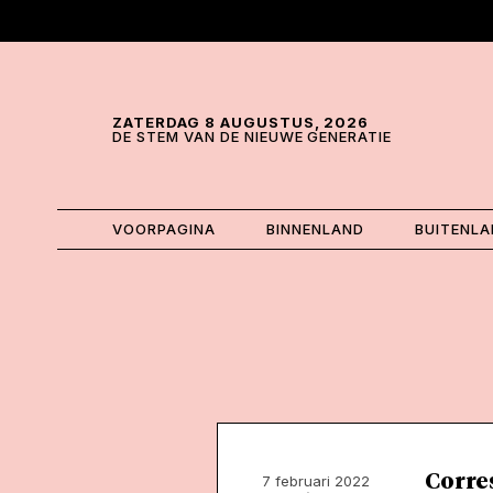
Skip and go to content
Directly to navigation
ZATERDAG 8 AUGUSTUS, 2026
DE STEM VAN DE NIEUWE GENERATIE
VOORPAGINA
BINNENLAND
BUITENL
Corre
7 februari 2022