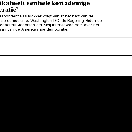
ika heeft een hele kortademige
ratie’
spondent Bas Blokker volgt vanuit het hart van de
se democratie, Washington D.C, de Regering-Biden op
Redacteur Jacobien der Kleij interviewde hem over het
aan van de Amerikaanse democratie.