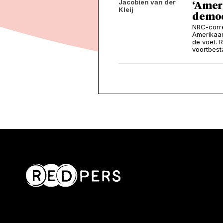
Jacobien van der
‘Amer
Kleij
democ
NRC-corre
Amerikaan
de voet. 
voortbest