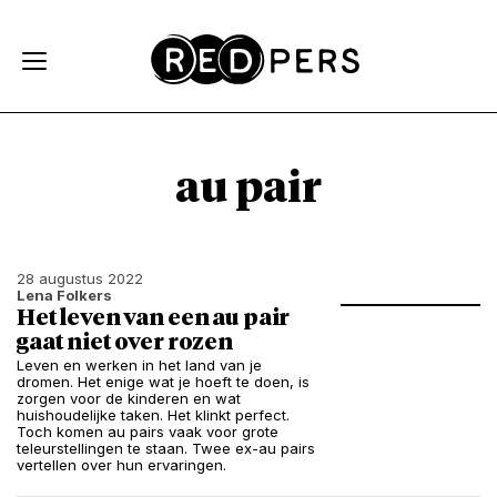
Skip and go to content
Directly to navigation
au pair
28 augustus 2022
Lena Folkers
Het leven van een au pair
gaat niet over rozen
Leven en werken in het land van je
dromen. Het enige wat je hoeft te doen, is
zorgen voor de kinderen en wat
huishoudelijke taken. Het klinkt perfect.
Toch komen au pairs vaak voor grote
teleurstellingen te staan. Twee ex-au pairs
vertellen over hun ervaringen.