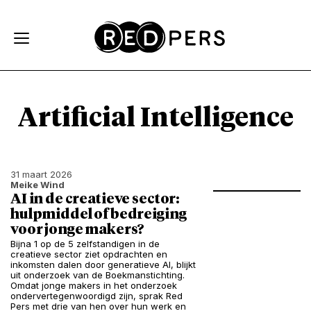
Skip and go to content
Directly to navigation
Artificial Intelligence
31 maart 2026
Meike Wind
AI in de creatieve sector:
hulpmiddel of bedreiging
voor jonge makers?
Bijna 1 op de 5 zelfstandigen in de
creatieve sector ziet opdrachten en
inkomsten dalen door generatieve AI, blijkt
uit onderzoek van de Boekmanstichting.
Omdat jonge makers in het onderzoek
ondervertegenwoordigd zijn, sprak Red
Pers met drie van hen over hun werk en