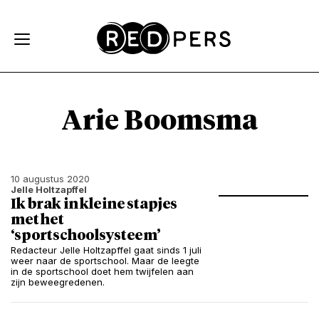
Skip and go to content
Directly to navigation
Arie Boomsma
10 augustus 2020
Jelle Holtzapffel
Ik brak in kleine stapjes
met het
‘sportschoolsysteem’
Redacteur Jelle Holtzapffel gaat sinds 1 juli
weer naar de sportschool. Maar de leegte
in de sportschool doet hem twijfelen aan
zijn beweegredenen.