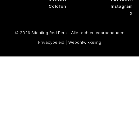
Colofon
Instagram
X
© 2026 Stichting Red Pers - Alle rechten voorbehouden
Privacybeleid
|
Webontwikkeling