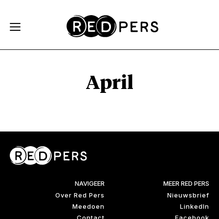
Skip and go to content
Directly to navigation
April
NAVIGEER
MEER RED PERS
Over Red Pers
Nieuwsbrief
Meedoen
LinkedIn
Contact
Facebook