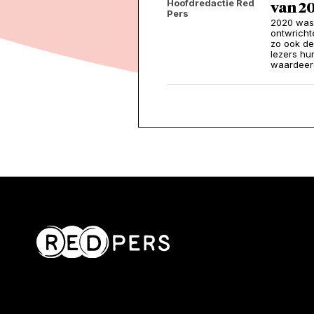
Hoofdredactie Red
van 2
Pers
2020 was 
ontwrichte
zo ook de
lezers hu
waardeerd