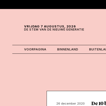
Skip and go to content
Directly to navigation
VRIJDAG 7 AUGUSTUS, 2026
DE STEM VAN DE NIEUWE GENERATIE
VOORPAGINA
BINNENLAND
BUITENL
De 10 
26 december 2020