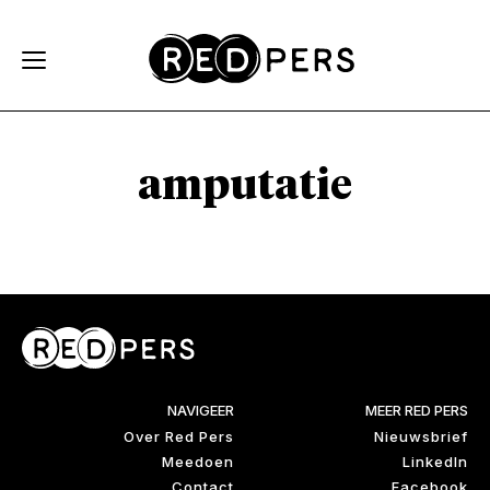
Skip and go to content
Directly to navigation
amputatie
NAVIGEER
MEER RED PERS
Over Red Pers
Nieuwsbrief
Meedoen
LinkedIn
Contact
Facebook