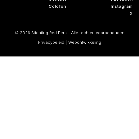
Colofon
Instagram
X
© 2026 Stichting Red Pers - Alle rechten voorbehouden
Privacybeleid
|
Webontwikkeling