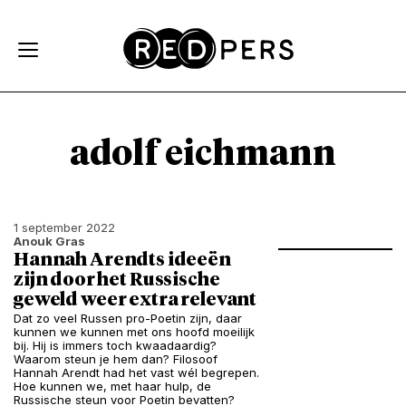
Skip and go to content
Directly to navigation
adolf eichmann
1 september 2022
Anouk Gras
Hannah Arendts ideeën
zijn door het Russische
geweld weer extra relevant
Dat zo veel Russen pro-Poetin zijn, daar
kunnen we kunnen met ons hoofd moeilijk
bij. Hij is immers toch kwaadaardig?
Waarom steun je hem dan? Filosoof
Hannah Arendt had het vast wél begrepen.
Hoe kunnen we, met haar hulp, de
Russische steun voor Poetin bevatten?