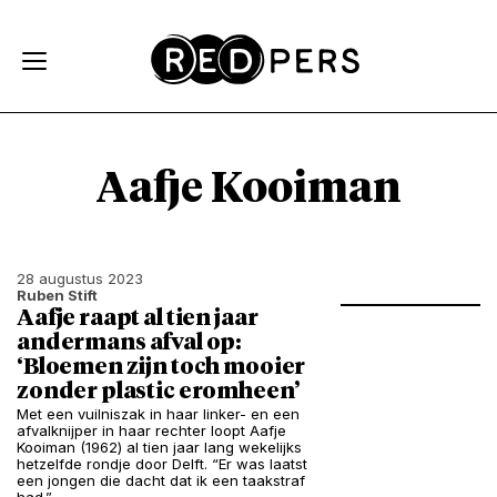
Skip and go to content
Directly to navigation
Aafje Kooiman
28 augustus 2023
Ruben Stift
Aafje raapt al tien jaar
andermans afval op:
‘Bloemen zijn toch mooier
zonder plastic eromheen’
Met een vuilniszak in haar linker- en een
afvalknijper in haar rechter loopt Aafje
Kooiman (1962) al tien jaar lang wekelijks
hetzelfde rondje door Delft. “Er was laatst
een jongen die dacht dat ik een taakstraf