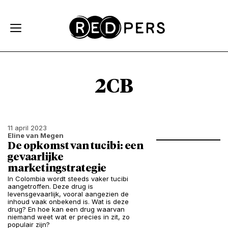
Skip and go to content
Directly to navigation
2CB
11 april 2023
Eline van Megen
De opkomst van tucibi: een
gevaarlijke
marketingstrategie
In Colombia wordt steeds vaker tucibi
aangetroffen. Deze drug is
levensgevaarlijk, vooral aangezien de
inhoud vaak onbekend is. Wat is deze
drug? En hoe kan een drug waarvan
niemand weet wat er precies in zit, zo
populair zijn?