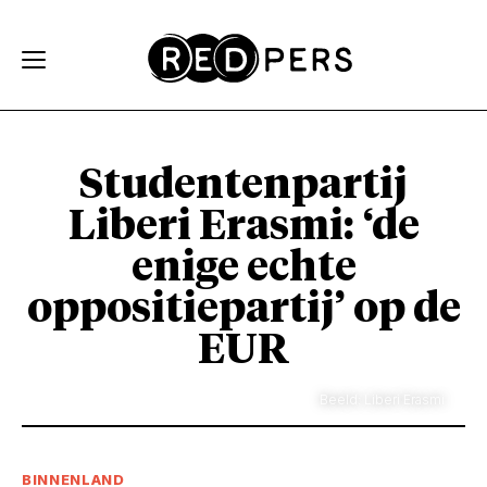
Skip and go to content
Directly to navigation
Studentenpartij
Liberi Erasmi: ‘de
enige echte
oppositiepartij’ op de
EUR
Beeld: Liberi Erasmi
BINNENLAND