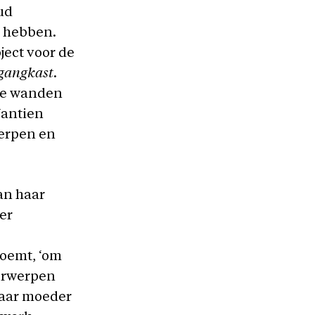
oud
s hebben.
ject voor de
 gangkast
.
de wanden
Jantien
werpen en
an haar
er
noemt, ‘om
oorwerpen
haar moeder