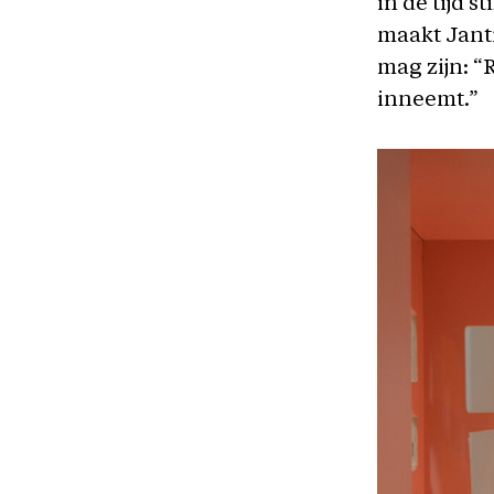
in de tijd s
maakt Janti
mag zijn: 
inneemt.”