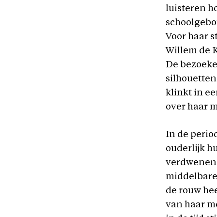
luisteren h
schoolgebou
Voor haar s
Willem de 
De bezoeke
silhouetten
klinkt in 
over haar m
In de perio
ouderlijk h
verdwenen 
middelbare 
de rouw hee
van haar m