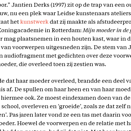
oor.” Jantien Derks (1997) zit op de trap van een 
w, nu een plek waar Leidse kunstenaars atelier
taat het
kunstwerk
dat zij maakte als afstudeerpro
Koningacademie in Rotterdam:
Mijn moeder in de
r mag plaatsnemen in een houten kast, waar in 
 van voorwerpen uitgesneden zijn. De stem van 
een audiofragment met gedichten over deze voor
oeder, die overleed toen zij zestien was.
de dat haar moeder overleed, brandde een deel v
uis af. De spullen om haar heen en van haar moed
hiermee ook. Ze moest eindexamen doen van de
school, overleven en ‘groeide’, zoals ze dat zelf 
n’. Pas jaren later vond ze een tas met daarin v
oeder. Hoewel de voorwerpen en de relatie met 