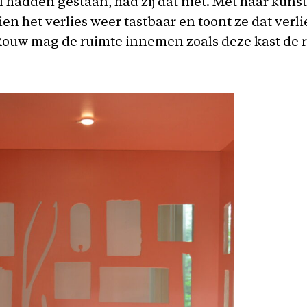
til hadden gestaan, had zij dat niet. Met haar kun
en het verlies weer tastbaar en toont ze dat verli
“Rouw mag de ruimte innemen zoals deze kast de 