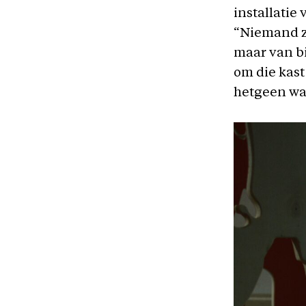
installatie
“Niemand zi
maar van bi
om die kast
hetgeen wat