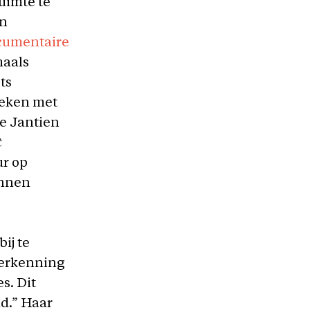
uimte te
en
cumentaire
maals
ts
reken met
te Jantien
t
ur op
unnen
ij te
t erkenning
s. Dit
d.” Haar