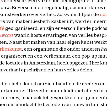
rs
onderschrijven vaker hoe belangrijk het is om r
rouw. Er verschijnen regelmatig documentaires 
unstwerken over verlies. Zo kwam dit jaar de
do
ren
van maker Liesbeth Rasker uit, werd er meer
fé
georganiseerd, en zijn er verschillende podcas
uwcast
waarin hosts ervaringen van verlies besp
ten. Naast het maken van haar eigen kunst werk
rlieskunst
, een organisatie die onder anderen
he
organiseert en een verliesmuur, een pop-up mu
de locaties in Amsterdam, heeft opgezet. Hier k
 verhaal opschrijven en hun verlies delen.
tien helpt kunst om zichtbaarheid te creëren en b
erkenning: “De verliesmuur leidt niet alleen to
 in rouw, maar ook tot gesprekken met gemeente
hen om aandacht te besteden aan rouw in hun sta