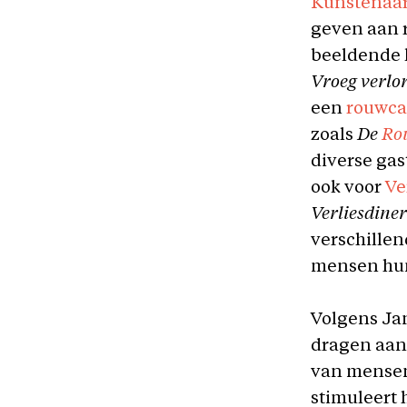
Kunstenaa
geven aan 
beeldende k
Vroeg verlo
een
rouwca
zoals
De
Ro
diverse gas
ook voor
Ve
Verliesdiner
verschillen
mensen hun
Volgens Jan
dragen aan 
van mensen
stimuleert 