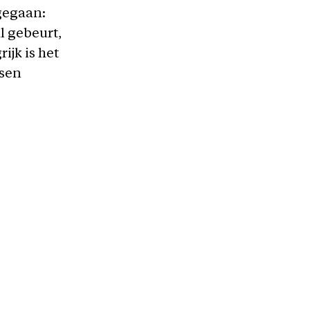
mgegaan:
l gebeurt,
ijk is het
ssen