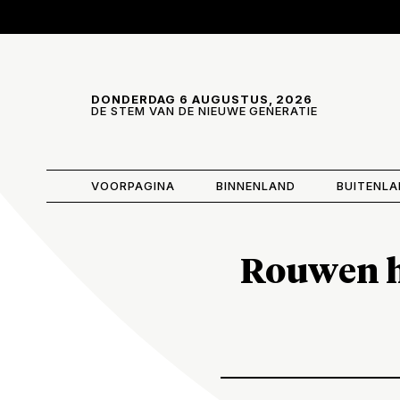
Skip and go to content
Directly to navigation
DONDERDAG 6 AUGUSTUS, 2026
DE STEM VAN DE NIEUWE GENERATIE
VOORPAGINA
BINNENLAND
BUITENL
Rouwen he