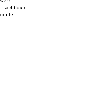
stwerk
es zichtbaar
ruimte