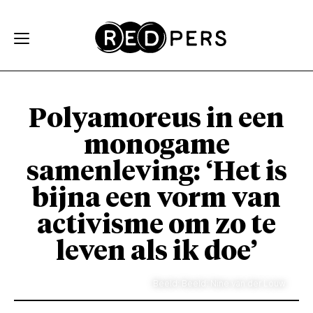
Skip and go to content
Directly to navigation
Polyamoreus in een
monogame
samenleving: ‘Het is
bijna een vorm van
activisme om zo te
leven als ik doe’
Beeld: Beeld: Nine van der Louw