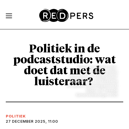
Skip and go to content
Directly to navigation
Politiek in de
podcaststudio: wat
Beeld: Emmalotte Smit -
doet dat met de
Verschillende politici
verschenen in 'Zelfspodcast'
luisteraar?
(Jaap Siewertsz van Reesema
en Sander Schimmelpenninck)
tijdens de Tweede
Kamerverkiezingen 2025
POLITIEK
27 DECEMBER 2025, 11:00