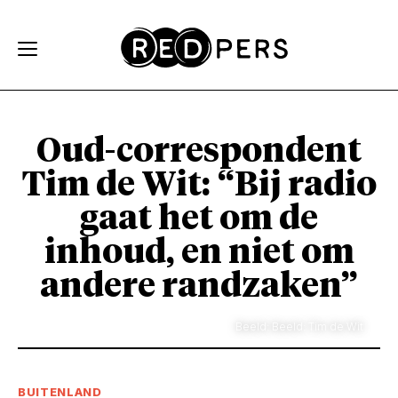
Skip and go to content
Directly to navigation
Oud-correspondent
Tim de Wit: “Bij radio
gaat het om de
inhoud, en niet om
andere randzaken”
Beeld: Beeld: Tim de Wit
BUITENLAND