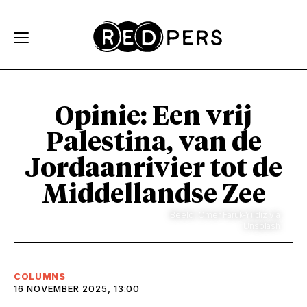
Skip and go to content
Directly to navigation
Opinie: Een vrij
Palestina, van de
Jordaanrivier tot de
Middellandse Zee
Beeld: Omer Faruk-Yildiz via
Unsplash
COLUMNS
16 NOVEMBER 2025, 13:00