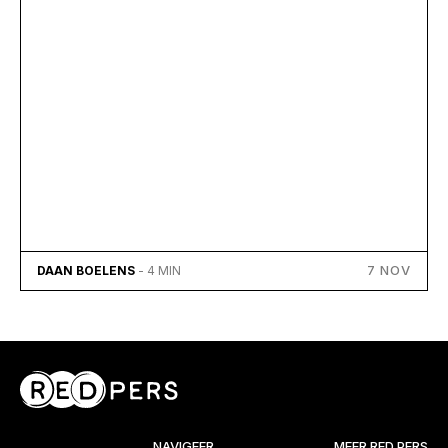
7 NOV
DAAN BOELENS
- 4 MIN
NAVIGEER
MEER RED PERS