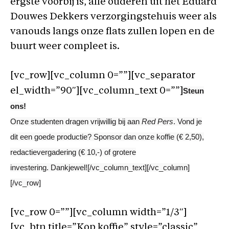
ergste voorbij is, alle ouderen uit het Eduard
Douwes Dekkers verzorgingstehuis weer als
vanouds langs onze flats zullen lopen en de
buurt weer compleet is.
[vc_row][vc_column 0=””][vc_separator
el_width=”90″][vc_column_text 0=””]
Steun
ons!
Onze studenten dragen vrijwillig bij aan
Red Pers
. Vond je
dit een goede productie? Sponsor dan onze koffie (€ 2,50),
redactievergadering (€ 10,-) of grotere
investering. Dankjewel![/vc_column_text][/vc_column]
[/vc_row]
[vc_row 0=””][vc_column width=”1/3″]
[vc_btn title=”Kop koffie” style=”classic”