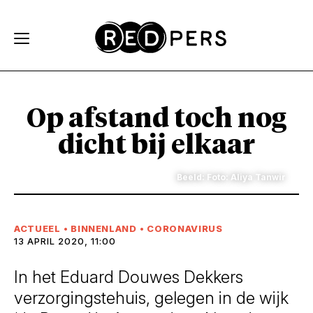
Skip and go to content
Directly to navigation
Op afstand toch nog
dicht bij elkaar
Beeld: Foto: Aliya Tanwir
ACTUEEL
•
BINNENLAND
•
CORONAVIRUS
13 APRIL 2020, 11:00
In het Eduard Douwes Dekkers
verzorgingstehuis, gelegen in de wijk