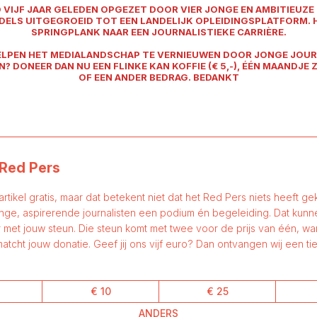
VIJF JAAR GELEDEN OPGEZET DOOR VIER JONGE EN AMBITIEUZE
DDELS UITGEGROEID TOT EEN LANDELIJK OPLEIDINGSPLATFORM. H
SPRINGPLANK NAAR EEN JOURNALISTIEKE CARRIÈRE.
HELPEN HET MEDIALANDSCHAP TE VERNIEUWEN DOOR JONGE JOUR
? DONEER DAN NU EEN FLINKE KAN KOFFIE (€ 5,-), ÉÉN MAANDJE Z
OF EEN ANDER BEDRAG. BEDANKT
Red Pers
 artikel gratis, maar dat betekent niet dat het Red Pers niets heeft gek
nge, aspirerende journalisten een podium én begeleiding. Dat kun
 met jouw steun. Die steun komt met twee voor de prijs van één, w
atcht jouw donatie. Geef jij ons vijf euro? Dan ontvangen wij een tie
€ 10
€ 25
ANDERS