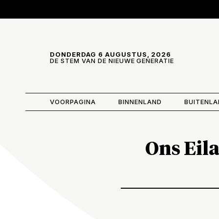
Skip and go to content
Directly to navigation
DONDERDAG 6 AUGUSTUS, 2026
DE STEM VAN DE NIEUWE GENERATIE
VOORPAGINA
BINNENLAND
BUITENL
Ons Eil