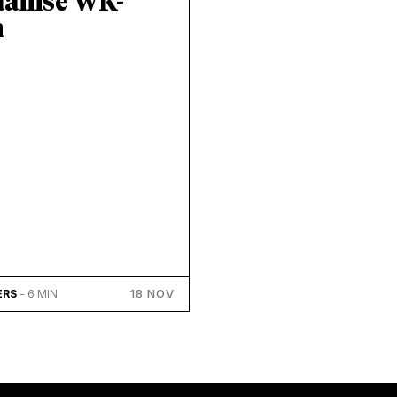
aamse WK-
m
18 NOV
ERS
- 6 MIN