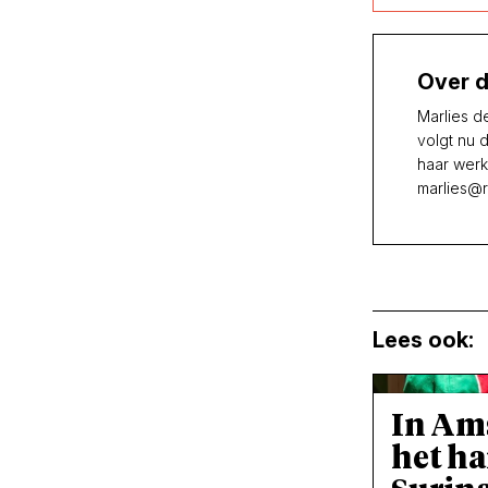
Over d
Marlies d
volgt nu 
haar werk
marlies@r
Lees ook:
In Am
het ha