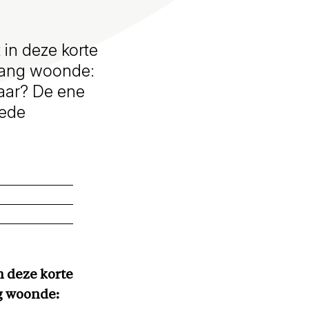
 in deze korte
nlang woonde:
haar? De ene
eede
n deze korte
g woonde: