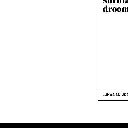
Surin
droo
LUKAS SNIJD