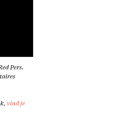
Red Pers.
taires
uk,
vind je