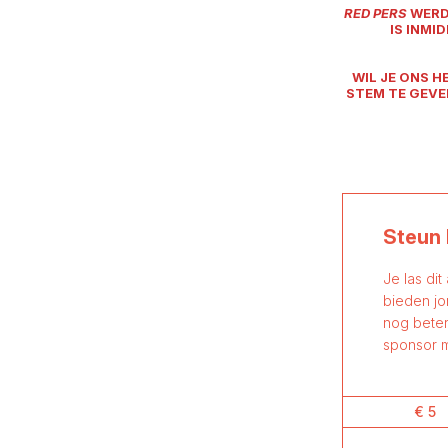
RED PERS
WERD 
IS INMI
WIL JE ONS 
STEM TE GEVEN
Steun 
Je las dit
bieden jo
nog beter
sponsor m
€ 5