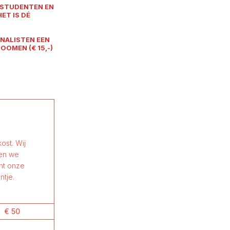
 STUDENTEN EN
ET IS DÉ
NALISTEN EEN
OOMEN (€ 15,-)
ost. Wij
nen we
ant onze
ntje.
€ 50